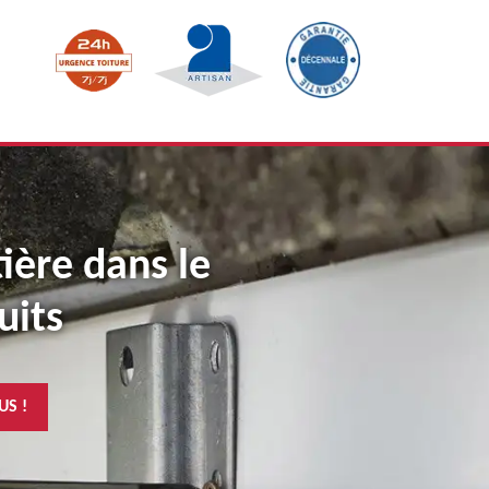
tière dans le
uits
US !