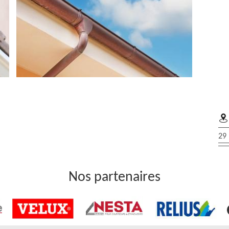
ars dans le 95470
29 
e manière fréquente des agressions. En effet, les intempéries
s utile de faire des travaux de remplacement de ce type de
se du fait que les réparations ne sont plus possibles. Afin de
Nos partenaires
des experts en la matière. Robert gouttière se charge de ces
ui est totalement gratuit et sans engagement.
t changement de gouttière