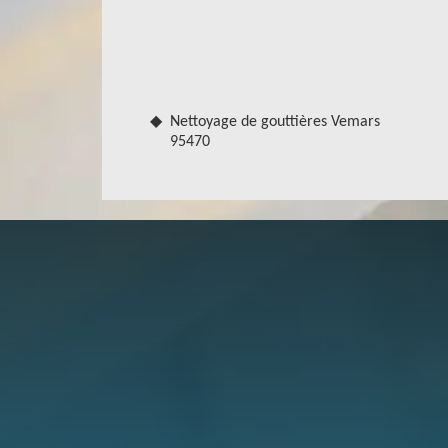
Vous souhaitez changer ou poser une nouvelle go
entreprise Robert gouttière étudie ensemble avec 
sur le type de matériau le plus adapté. Robert go
de gouttière, constituée d’équipe d’artisan couv
au mieux les différentes étapes pour que votre pr
gouttière vous êtes sûr de bénéficier des travaux 
Nettoyage de gouttières Vemars
95470
Pourquoi Robert gouttière pour vos tr