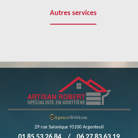
uttière dans la ville de Vemars 95470 ? Sachez que, notre
vous la faisabilité de votre projet et nous vous conseillons
Autres services
uttière est une entreprise spécialisée en pose et changement
reur zingueur ; une équipe qui sera en mesure de coordonner
ojet soit une réussite totale. Avec notre entreprise Robert
fiables qui soient parfaitement aux normes.
29 rue Salonique 95100 Argenteuil
01 85 53 26 84
/
06 27 83 63 19
avaux de pose et changement de gouttière ?