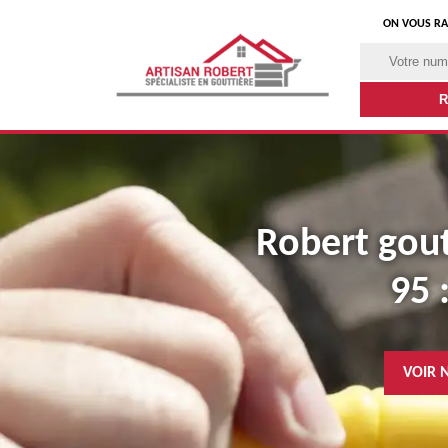
ON VOUS RA
Robert goutt
95 
VOIR 