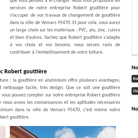
que vous pensiez à le changer. Nous vous proposons les
services de notre entreprise Robert gouttière pour
s’occuper de vos travaux de changement de gouttière
dans la ville de Vemars 95470. Et pour cela, vous aurez
un large choix sur les matériaux : PVC, alu, zinc, cuivre
et bien d’autres. Sachez que Robert gouttière s’adapte
à vos choix et vos besoins, nous serons ravis de
contribuer à l’embellissement de votre toiture.
No
c Robert gouttière
Bu
iture ; la gouttière en aluminium offre plusieurs avantages,
t nettoyage facile, très design. Que ce soit une gouttière
Cha
 vous pouvez compter sur notre entreprise Robert gouttière
e nous avons les connaissances et les aptitudes nécessaires
No
minium dans la ville de Vemars 95470, c’est même notre
obert gouttière.