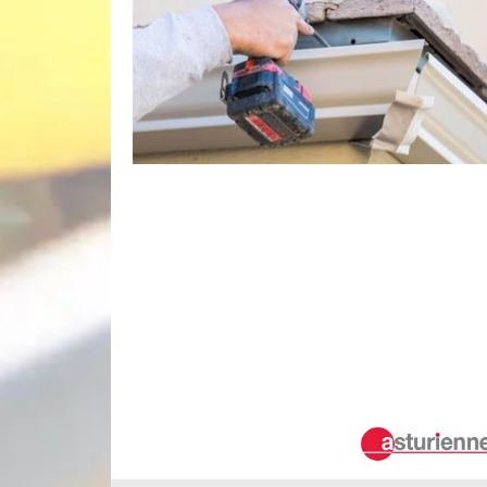
Les changements des gouttières à Vem
Les gouttières sont des structures qui subissent d
peuvent les endommager. Dans ce cas, il est trè
conduit. Les opérations sont incontournables à cau
procéder à ces missions, il va falloir rechercher 
missions et il est à noter qu'il établit un devis q
Robert gouttière un artisan en pose e