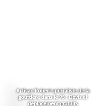
Artisan Robert spécialiste de la
gouttière dans le 95 : Devis et
déplacement gratuits