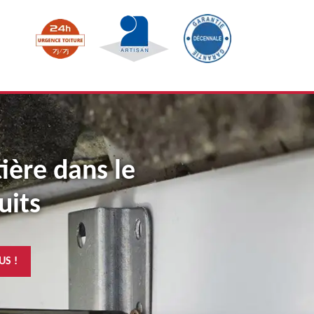
tière dans le
uits
US !