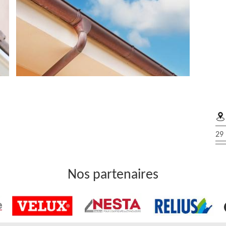
l’entretien de votre gouttière
29 
faire avec un vrai professionnel en travaux de pose et
retenir votre gouttière, pour que celle-ci puisse être bien
rrectement qui est de préserver vos murs des écoulements
Nos partenaires
e propose ses services que votre gouttière soit pendante ou
ttière que vous avez. L’entretien de gouttière demande
ispensable de faire appel à un professionnel comme Robert