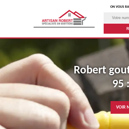
ON VOUS RA
Robert goutt
95 
VOIR 