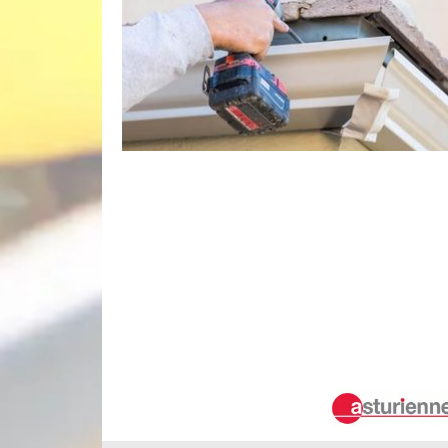
Robert gouttière Robert gouttière pour 
En engageant Robert gouttière, vous aurez à 
changement de gouttière. Il est nécessaire d’ent
étanche, sans corrosion et assurer son rôle co
d’eau de pluie. Notre entreprise Robert gouttièr
rampante et quel que soit le matériau de gou
beaucoup de soins c’est pour cela qu’il est ind
gouttière.