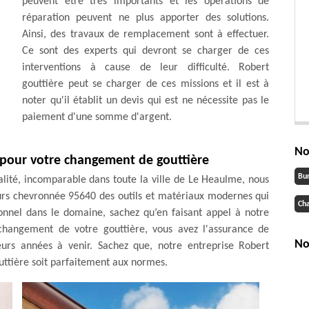
peuvent être très importants et les opérations de
réparation peuvent ne plus apporter des solutions.
Ainsi, des travaux de remplacement sont à effectuer.
Ce sont des experts qui devront se charger de ces
interventions à cause de leur difficulté. Robert
gouttière peut se charger de ces missions et il est à
noter qu'il établit un devis qui est ne nécessite pas le
paiement d'une somme d'argent.
No
pour votre changement de gouttière
Bu
ualité, incomparable dans toute la ville de Le Heaulme, nous
eurs chevronnée 95640 des outils et matériaux modernes qui
Cha
ionnel dans le domaine, sachez qu’en faisant appel à notre
 changement de votre gouttière, vous avez l'assurance de
No
ieurs années à venir. Sachez que, notre entreprise Robert
uttière soit parfaitement aux normes.