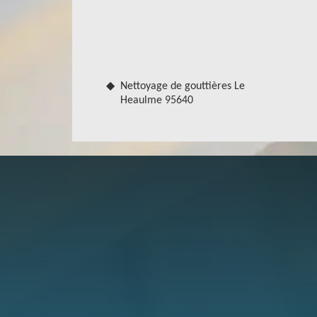
Nos couvreurs zingueurs 95640 à votre 
Vous souhaitez poser ou changer votre gouttière
pour s’en occuper, nous sommes spécialisés dans
votre service nos couvreurs zingueurs 95640. Nos 
matériau de gouttière qui pourra s’harmoniser a
Nettoyage de gouttières Le
Heaulme 95640
votre toiture. Vos gouttières seront posées dans 
garantir qu’elles seront bien étanches et assureron