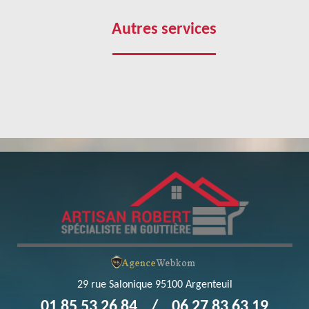
service
Autres services
 à Le Heaulme ? N’hésitez pas à contacter Robert gouttière
 le domaine. Pour superviser vos travaux, nous mettrons à
experts 95640 vous apportent leurs conseils dès le choix du
vec le style architectural de votre maison, de la forme de
les règles de l’art avec Robert gouttière, nous pouvons vous
t bien leur rôle.
29 rue Salonique 95100 Argenteuil
01 85 53 26 84
/
06 27 83 63 19