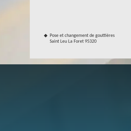
muniront des outillages adaptés, cela pour faire 
normes. Nous vous fournirons des travaux à la hau
Notre service de nettoyage de gouttièr
Que vous ayez des gouttières en zinc, en PVC,
entreprise Robert gouttière peut intervenir r
Pose et changement de gouttières
Saint Leu La Foret 95320
nettoyage de gouttière dans la ville de Saint 
vérification de votre système d’écoulement d’eau d
Robert gouttière peut se charger de son changeme
d’être obstruées, présentent des, pensez à faire 
son nettoyage.