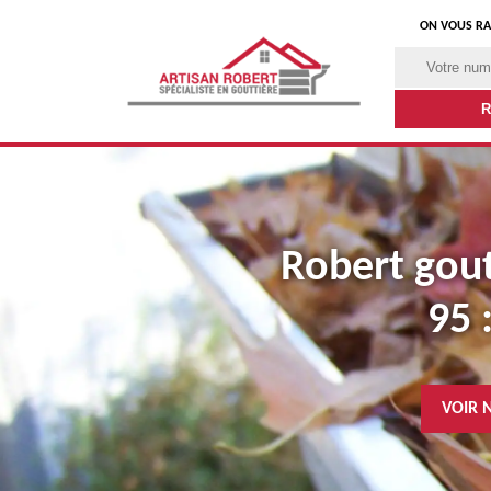
ON VOUS RA
Robert goutt
95 
VOIR 