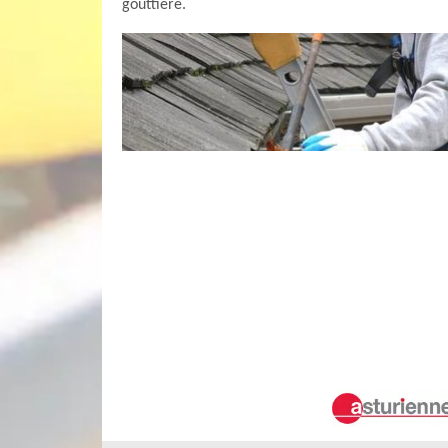
gouttière.
Notre savoir-faire en matière de netto
Nous disposons d’une équipe de couvreurs zing
d’expérience, ils sont aptes à s’occuper de vo
Rassurez-vous, nos équipes ont suivi des formati
besoins et demandes en nettoyage de gouttièr