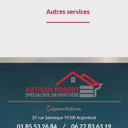
en sorte que les résultats soient de qualité et conforme aux
teur de vos attentes.
Autres services
e
 en alu, en cuivre ou autres matériaux, sachez que notre
apidement et efficacement pour proposer des services de
Leu La Foret. Sachez que nous pouvons également faire une
e pluie et si ce dernier n’est plus en état, notre entreprise
nt. Mais, pour éviter à vos gouttières à Saint Leu La Foret
appel à notre entreprise Robert gouttière pour s’occuper de
29 rue Salonique 95100 Argenteuil
01 85 53 26 84
/
06 27 83 63 19