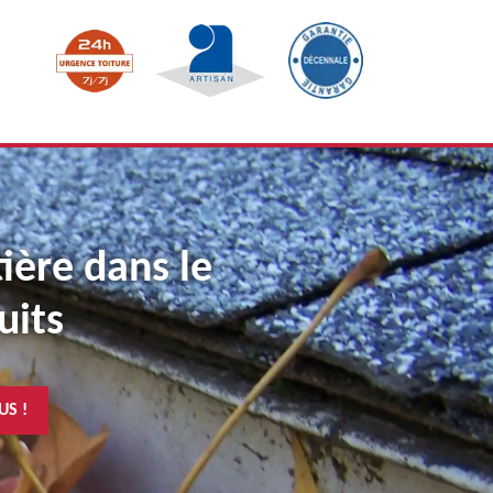
tière dans le
uits
US !