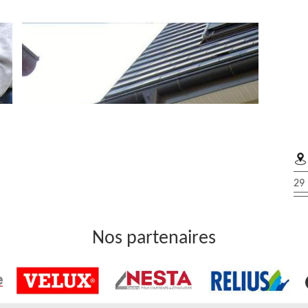
29 
yage de gouttière
Nos partenaires
ueurs 95320 aguerris qui sont dotés de plusieurs années
s travaux de nettoyage de gouttière à Saint Leu La Foret.
ons particulières et sont en mesure de répondre à tous vos
e. Ils mettront en œuvre les méthodes adéquates et se