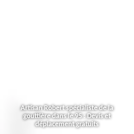
Artisan Robert spécialiste de la
gouttière dans le 95 : Devis et
déplacement gratuits