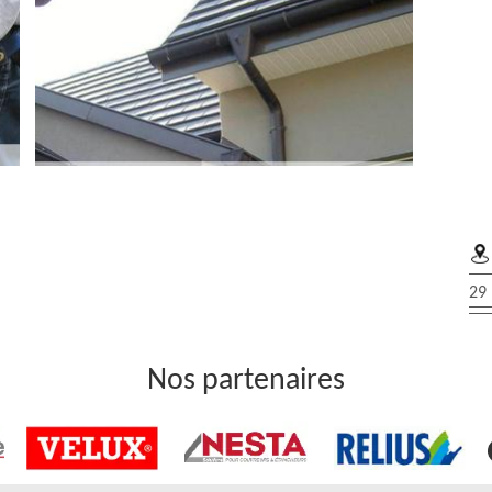
e
 en alu, en cuivre ou autres matériaux, sachez que notre
29 
apidement et efficacement pour proposer des services de
y. Sachez que nous pouvons également faire une vérification
 si ce dernier n’est plus en état, notre entreprise Robert
Nos partenaires
Mais, pour éviter à vos gouttières à Le Perchay d’être
 à notre entreprise Robert gouttière pour s’occuper de son
ge de votre gouttière à Le Perchay