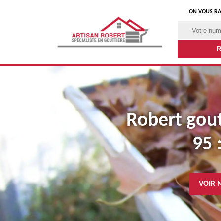
ON VOUS RA
Robert goutt
95 
VOIR 