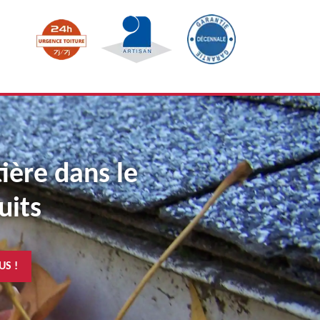
tière dans le
uits
US !