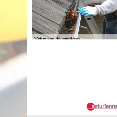
Notre service de nettoyage de gouttièr
Que vous ayez des gouttières en zinc, en PVC,
entreprise Robert gouttière peut intervenir r
nettoyage de gouttière dans la ville de Le Percha
de votre système d’écoulement d’eau de pluie et
gouttière peut se charger de son changement. 
obstruées, présentent des, pensez à faire appel
nettoyage.
Professionnel pas cher pour le nettoya